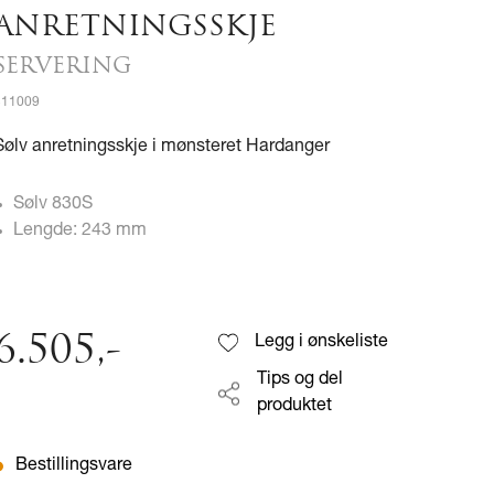
ANRETNINGSSKJE
SERVERING
511009
Sølv anretningsskje i mønsteret Hardanger
Sølv 830S
Lengde: 243 mm
6.505
,-
Legg i ønskeliste
Tips og del
produktet
Bestillingsvare