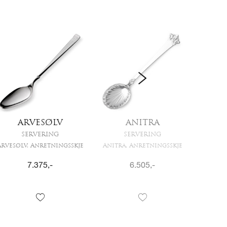
ARVESØLV
ANITRA
SERVERING
SERVERING
Arvesølv, Anretningsskje
Anitra, Anretningsskje
Ani
7.375
,-
6.505
,-