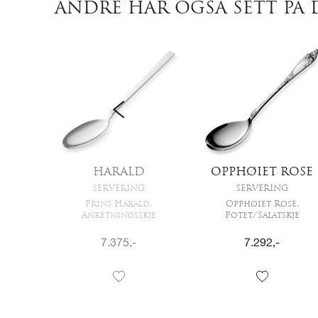
ANDRE HAR OGSÅ SETT PÅ 
V
HARALD
OPPHØIET ROSE
G
SERVERING
SERVERING
tskje
Prins Harald,
Opphøiet Rose,
Anretningsskje
Potet/Salatskje
7.375
,-
7.292
,-