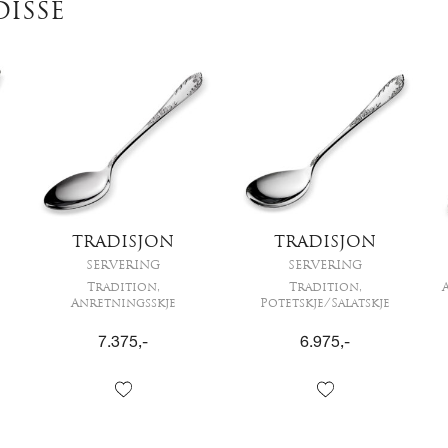
DISSE
TRADISJON
TRADISJON
SERVERING
SERVERING
Tradition,
Tradition,
Anretningsskje
Potetskje/Salatskje
7.375
,-
6.975
,-