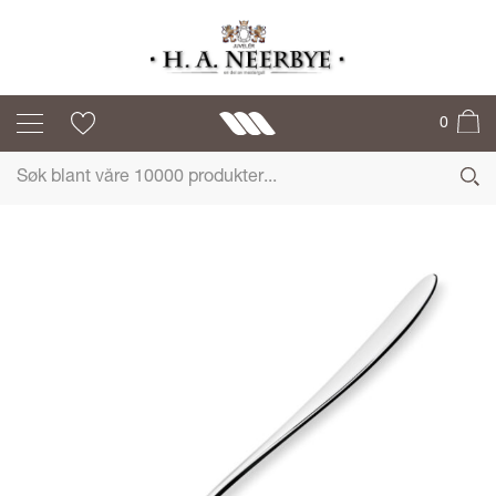
OSEBERG
0