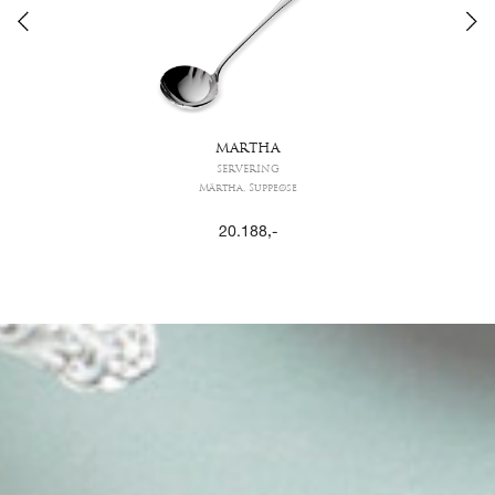
MARTHA
SERVERING
Märtha, Suppeøse
20.188
,-