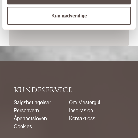
Den mest omfattende kolleksjonen av smykker
Kun nødvendige
med diamant
SE UTVALGET
KUNDESERVICE
Salgsbetingelser
Om Mestergull
Personvern
Inspirasjon
Åpenhetsloven
Kontakt oss
Cookies