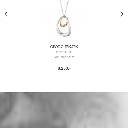
GEORG JENSEN
OFFSPRING
Anheng Sølv
6.250
,-