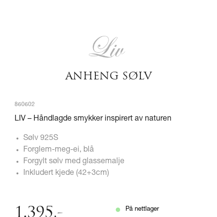
ANHENG SØLV
860602
LIV – Håndlagde smykker inspirert av naturen
Sølv 925S
Forglem-meg-ei, blå
Forgylt sølv med glassemalje
Inkludert kjede (42+3cm)
1.395
,-
På nettlager