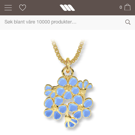
0
LIV