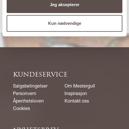
Jeg aksepterer
med diamant
SE UTVALGET
Kun nødvendige
KUNDESERVICE
Salgsbetingelser
Om Mestergull
Personvern
Inspirasjon
Åpenhetsloven
Kontakt oss
Cookies