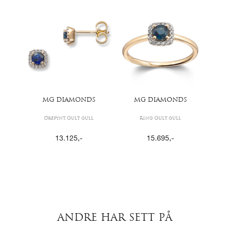
MG DIAMONDS
MG DIAMONDS
Ørepynt Gult gull
Ring Gult gull
13.125
,-
15.695
,-
ANDRE HAR SETT PÅ