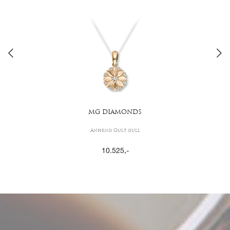
MG DIAMONDS
Anheng Gult gull
10.525
,-