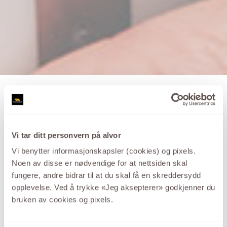
MG DIAMONDS
Vi tar ditt personvern på alvor
Vi benytter informasjonskapsler (cookies) og pixels.
Mestergull`s diamantkolleksjon er landets største og
Noen av disse er nødvendige for at nettsiden skal
byr på et bredt utvalg av diamantsmykker i spennende
fungere, andre bidrar til at du skal få en skreddersydd
og lekkert design i utsøkte materialer.
opplevelse. Ved å trykke «Jeg aksepterer» godkjenner du
bruken av cookies og pixels.
Se kolleksjonen fra MG DIAMONDS