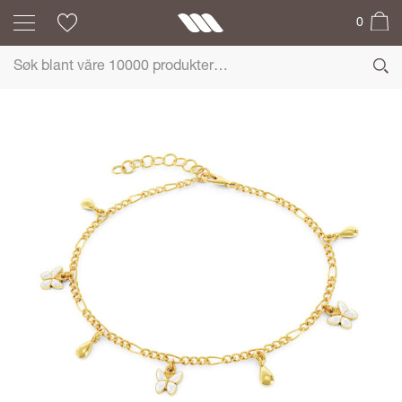
0
LIV