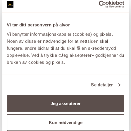
Vi tar ditt personvern på alvor
Vi benytter informasjonskapsler (cookies) og pixels.
Noen av disse er nødvendige for at nettsiden skal
fungere, andre bidrar til at du skal få en skreddersydd
opplevelse. Ved å trykke «Jeg aksepterer» godkjenner du
bruken av cookies og pixels.
Se detaljer
GID
Jeg aksepterer
Den store kolleksjonen sølvsmykker med de
gode prisene.
Kun nødvendige
SE UTVALGET HER