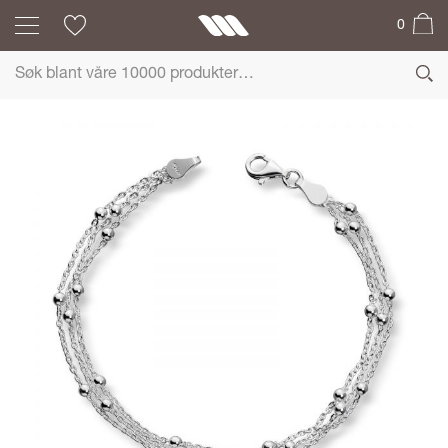
0
GID