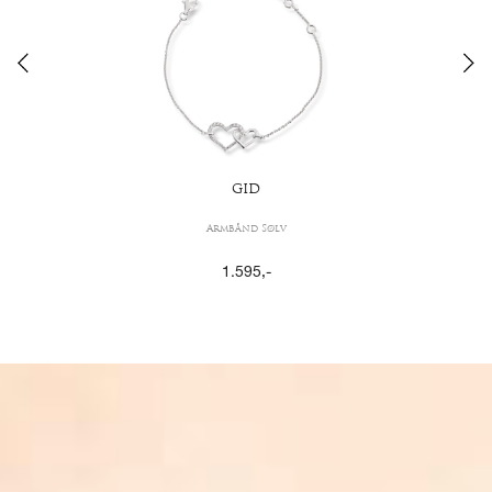
GID
Armbånd Sølv
1.595
,-