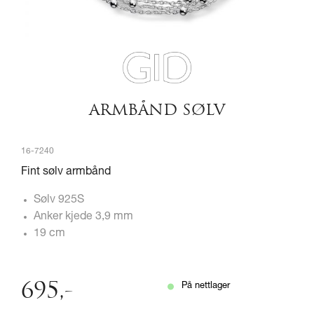
ARMBÅND SØLV
16-7240
Fint sølv armbånd
Sølv 925S
Anker kjede 3,9 mm
19 cm
695
,-
På nettlager