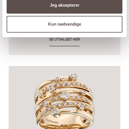
Jeg aksepterer
GID
Den store kolleksjonen sølvsmykker med de
Kun nødvendige
gode prisene.
SE UTVALGET HER