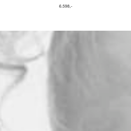
6.598
,-