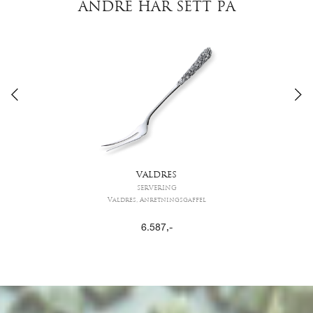
ANDRE HAR SETT PÅ
VALDRES
SERVERING
Valdres, Anretningsgaffel
6.587
,-