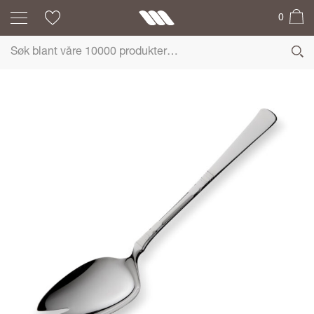
0
BANKETT