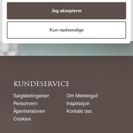
Den mest omfattende kolleksjonen av smykker
Jeg aksepterer
med diamant
SE UTVALGET
Kun nødvendige
KUNDESERVICE
Salgsbetingelser
Om Mestergull
Personvern
Inspirasjon
Åpenhetsloven
Kontakt oss
Cookies