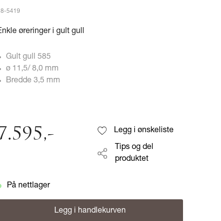
38-5419
Enkle øreringer i gult gull
Gult gull 585
ø 11,5/ 8,0 mm
Bredde 3,5 mm
7.595
,-
Legg i ønskeliste
Tips og del
produktet
På nettlager
Legg i handlekurven