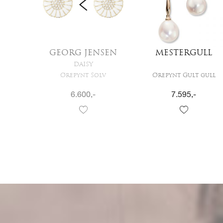
LL
GEORG JENSEN
MESTERGULL
DAISY
gull
Ørepynt Sølv
Ørepynt Gult gull
6.600
,-
7.595
,-