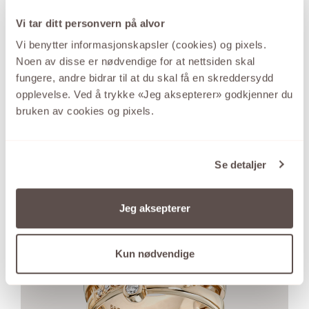
Vi tar ditt personvern på alvor
GID
Vi benytter informasjonskapsler (cookies) og pixels.
Noen av disse er nødvendige for at nettsiden skal
Den store kolleksjonen sølvsmykker med de
fungere, andre bidrar til at du skal få en skreddersydd
gode prisene.
opplevelse. Ved å trykke «Jeg aksepterer» godkjenner du
bruken av cookies og pixels.
SE UTVALGET HER
Se detaljer
Jeg aksepterer
Kun nødvendige