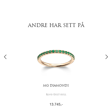
ANDRE HAR SETT PÅ
MG DIAMONDS
Ring Gult gull
13.745
,-