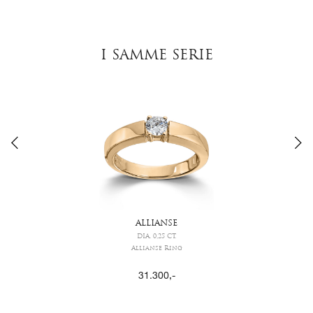
I SAMME SERIE
ALLIANSE
DIA. 0,25 CT.
Allianse Ring
31.300
,-