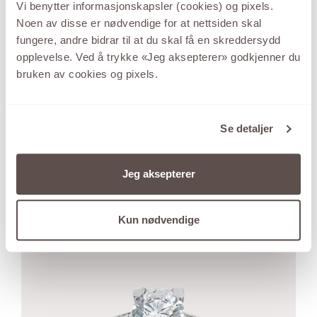
Vi benytter informasjonskapsler (cookies) og pixels.
Noen av disse er nødvendige for at nettsiden skal
ALLIANSE
fungere, andre bidrar til at du skal få en skreddersydd
opplevelse. Ved å trykke «Jeg aksepterer» godkjenner du
Som en minnebok i diamanter lar Allianse™ hver
bruken av cookies og pixels.
diamant fortelle sin helt spesielle historie om livets
mange gleder, og store øyeblikk. Her kan du bygge på
med nye gnistrende stener for hver ny anledning.
Se detaljer
Velg en eller flere elementer fra «SERIE» for enkelt å
navigere på stenstørrelser.
Jeg aksepterer
Se kolleksjonen fra ALLIANSE
Kun nødvendige