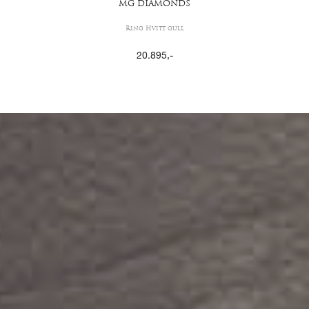
MG DIAMONDS
Ring Hvitt gull
20.895
,-