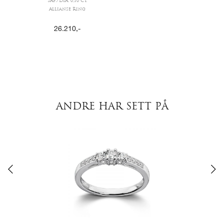
SAF./DIA. 0,10 CT.
Allianse Ring
26.210
,-
ANDRE HAR SETT PÅ