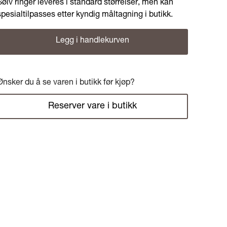
Sølv ringer leveres i standard størrelser, men kan
spesialtilpasses etter kyndig måltagning i butikk.
Legg i handlekurven
Ønsker du å se varen i butikk før kjøp?
Reserver vare i butikk