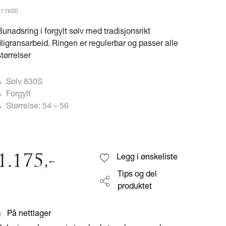
377600
Bunadsring i forgylt sølv med tradisjonsrikt
filigransarbeid. Ringen er regulerbar og passer alle
størrelser
Sølv 830S
Forgylt
Størrelse: 54 – 56
1.175
,-
Legg i ønskeliste
Tips og del
produktet
På nettlager