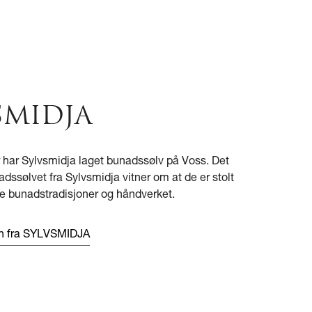
SMIDJA
r har Sylvsmidja laget bunadssølv på Voss. Det
ssølvet fra Sylvsmidja vitner om at de er stolt
e bunadstradisjoner og håndverket.
en fra SYLVSMIDJA