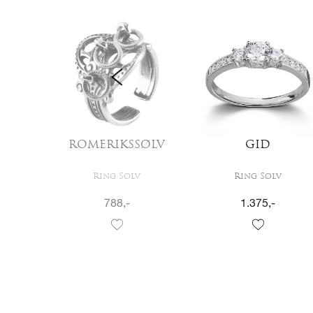
LL
ROMERIKSSØLV
GID
Ring Sølv
Ring Sølv
788
,-
1.375
,-