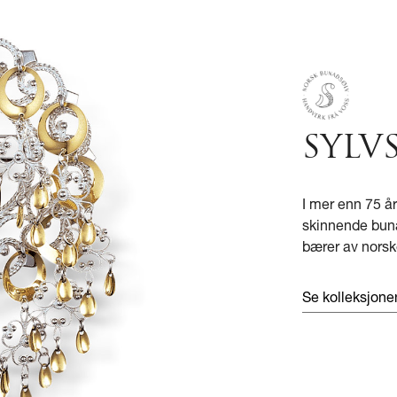
SYLV
I mer enn 75 å
skinnende bunad
bærer av norsk
Se kolleksjon