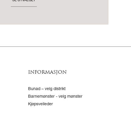
SE UTVALGET
INFORMASJON
Bunad – velg distrikt
Barnemønster - velg mønster
Kjøpsveileder