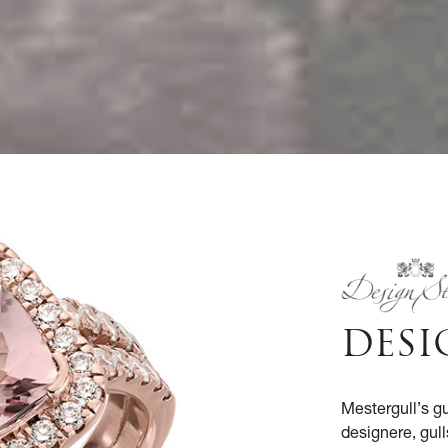
DESI
Mestergull’s g
designere, gu