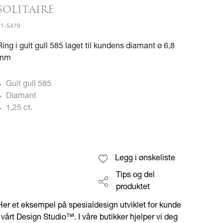
SOLITAIRE
11-5479
Ring i gult gull 585 laget til kundens diamant ø 6,8
mm
Gult gull 585
Diamant
1,25 ct.
Legg i ønskeliste
Tips og del
produktet
Her et eksempel på spesialdesign utviklet for kunde
i vårt Design Studio™. I våre butikker hjelper vi deg