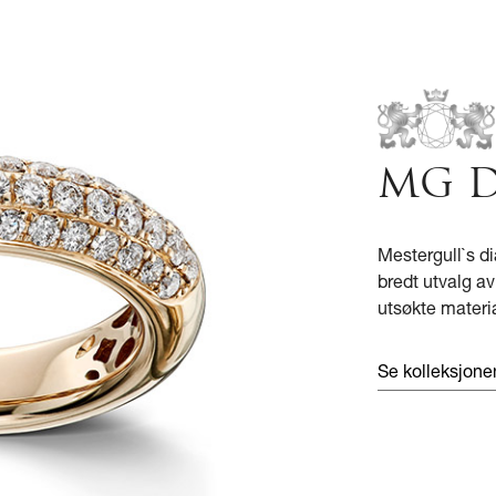
MG 
Mestergull`s di
bredt utvalg a
utsøkte materia
Se kolleksjon