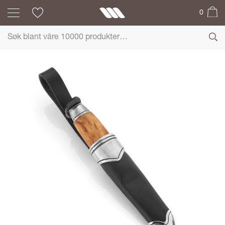
0
EIK Barn