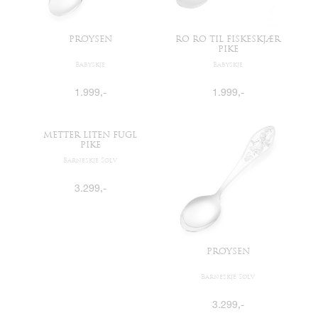
PRØYSEN
RO RO TIL FISKESKJÆR
PIKE
Babyskje
Babyskje
1.999
,-
1.999
,-
METTER LITEN FUGL
PRØYSEN
PIKE
Barneskje Sølv
Barneskje Sølv
3.299
,-
3.299
,-