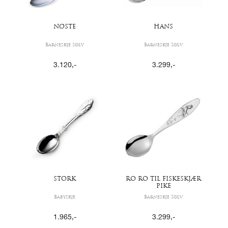
NØSTE
HANS
Barneskje Sølv
Barneskje Sølv
3.120
,-
3.299
,-
STORK
RO RO TIL FISKESKJÆR
PIKE
Babyskje
Barneskje Sølv
1.965
,-
3.299
,-