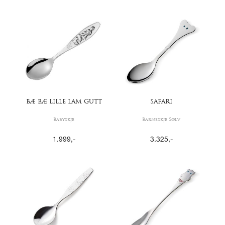
BÆ BÆ LILLE LAM GUTT
SAFARI
Babyskje
Barneskje Sølv
1.999
,-
3.325
,-