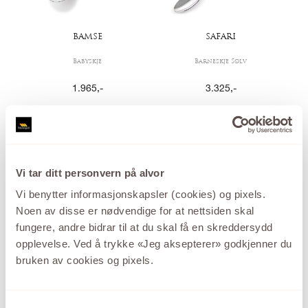
BAMSE
SAFARI
Babyskje
Barneskje Sølv
1.965
,-
3.325
,-
Vi tar ditt personvern på alvor
Vi benytter informasjonskapsler (cookies) og pixels.
Noen av disse er nødvendige for at nettsiden skal
fungere, andre bidrar til at du skal få en skreddersydd
opplevelse. Ved å trykke «Jeg aksepterer» godkjenner du
NILS & BLÅMANN
EIK Barn
bruken av cookies og pixels.
Barneskje Sølv
Barneskje Sølv
2.567
,-
3.299
,-