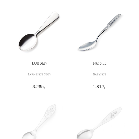
LUBBEN
NØSTE
Barneskje Sølv
Babyskje
3.265
,-
1.812
,-