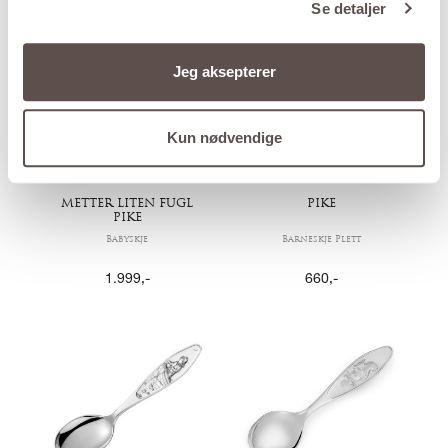
Se detaljer
Jeg aksepterer
Kun nødvendige
METTER LITEN FUGL
PIKE
PIKE
Babyskje
Barneskje Plett
1.999
,-
660
,-