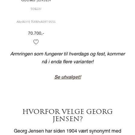
GEORG JENSEN
TORUN
Armring Flerfarget gull
70.700
,-
Armringen som fungerer til hverdags og fest, kommer
nå i enda flere varianter!
Se utvalget!
HVORFOR VELGE GEORG
JENSEN?
Georg Jensen
har siden 1904 vært synonymt med