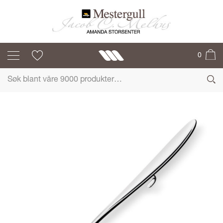
OSEBERG
0