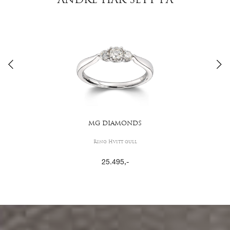
ANDRE HAR SETT PÅ
MG DIAMONDS
Ring Hvitt gull
25.495
,-