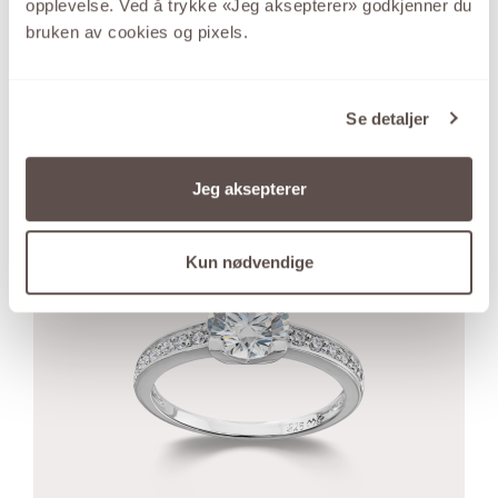
opplevelse. Ved å trykke «Jeg aksepterer» godkjenner du
i størrelse fra 0,10 ct. til 2,00 ct. Nettbutikken viser
bruken av cookies og pixels.
noen av størrelsene. Det komplette utvalget og
alternative diamantkvaliteter finner du alltid i våre
butikker.
Se detaljer
Se kolleksjonen fra MADONNA
Jeg aksepterer
Kun nødvendige