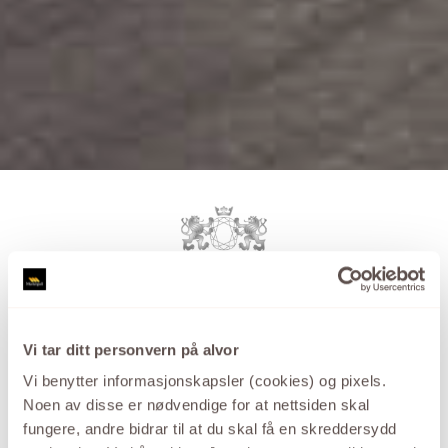
MADONNA
Madonna™ er vår bestselger blant enstens
Vi tar ditt personvern på alvor
diamantringer. Designet i Madonna er kraftfullt, og
Vi benytter informasjonskapsler (cookies) og pixels.
elegant med sine 6 runde klør som sikkert holder
Noen av disse er nødvendige for at nettsiden skal
diamanten på plass. Her finner du matchende ring,
fungere, andre bidrar til at du skal få en skreddersydd
anheng og ørepynt i gult eller hvitt gull med diamanter